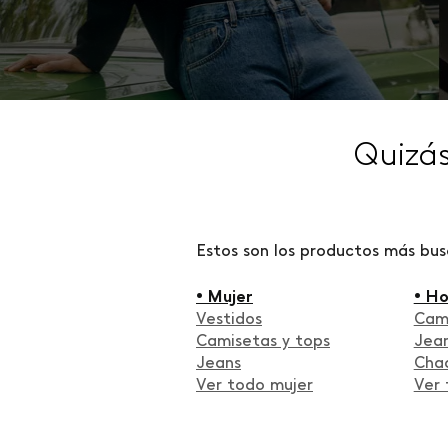
Quizá
Estos son los productos más bu
• Mujer
• H
Vestidos
Cam
Camisetas y tops
Jea
Jeans
Cha
Ver todo mujer
Ver