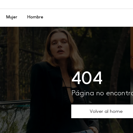
Menú
Mujer
Hombre
404
Página no encont
Volver al home