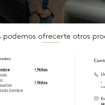
s podemos ofrecerte otros pro
scados:
Cont
ombre
• Niñas
L
isas
ns
• Niños
quetas
Lu
 todo hombre
Es
se