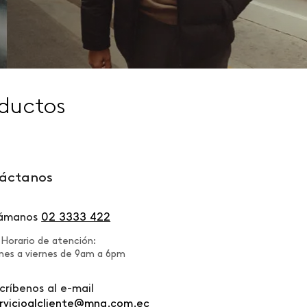
ductos
áctanos
lámanos
02 3333 422
Horario de atención:
nes a viernes de 9am a 6pm
críbenos al e-mail
rvicioalcliente@mng.com.ec