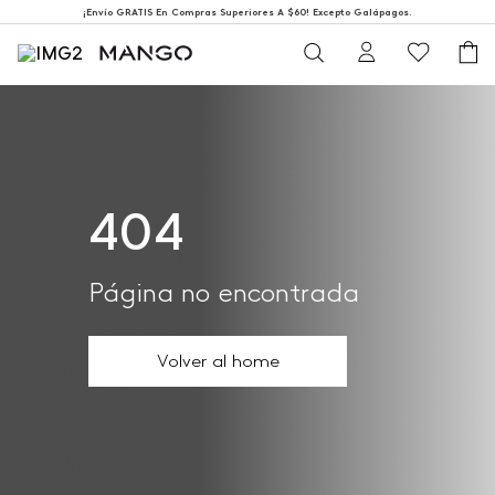
¡Envío GRATIS En Compras Superiores A $60! Excepto Galápagos.
404
Página no encontrada
Volver al home