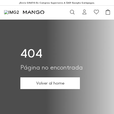
¡Envío GRATIS En Compras Superiores A $60! Excepto Galápagos.
404
Página no encontrada
Volver al home