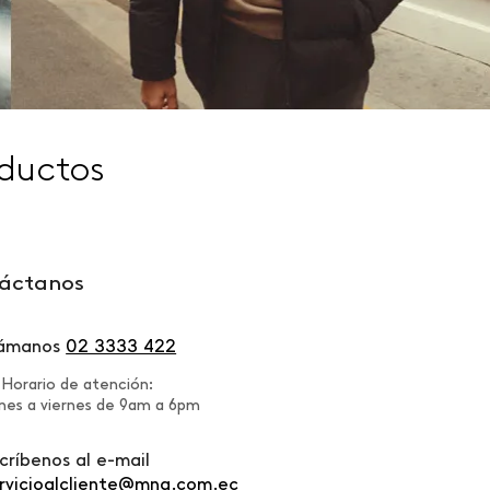
ductos
áctanos
lámanos
02 3333 422
Horario de atención:
nes a viernes de 9am a 6pm
críbenos al e-mail
rvicioalcliente@mng.com.ec