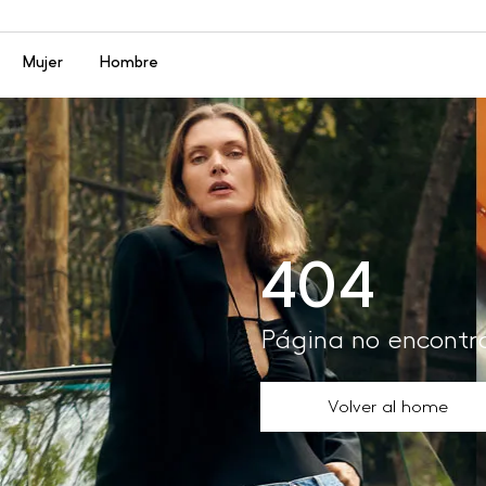
Menú
Mujer
Hombre
404
Página no encont
Volver al home