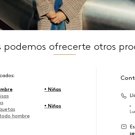
s podemos ofrecerte otros pro
scados:
Cont
ombre
• Niñas
L
isas
ns
• Niños
quetas
Lu
 todo hombre
Es
se