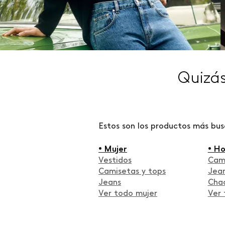
Quizá
Estos son los productos más bu
• Mujer
• H
Vestidos
Cam
Camisetas y tops
Jea
Jeans
Cha
Ver todo mujer
Ver