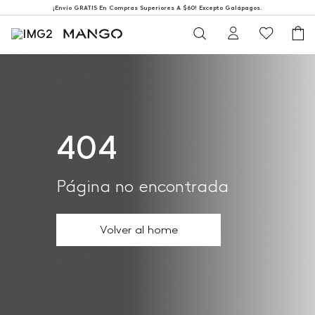
¡Envío GRATIS En Compras Superiores A $60! Excepto Galápagos.
404
Página no encontrada
Volver al home