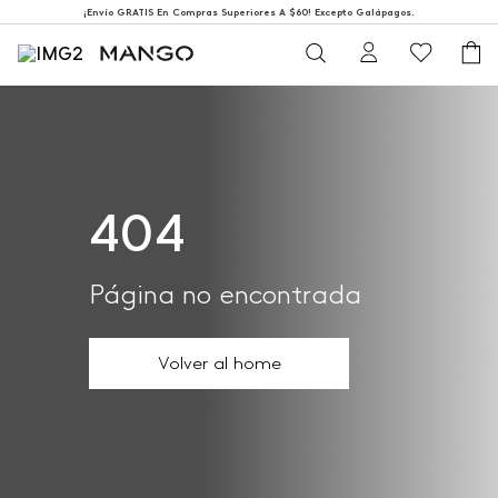
¡Envío GRATIS En Compras Superiores A $60! Excepto Galápagos.
404
Página no encontrada
Volver al home