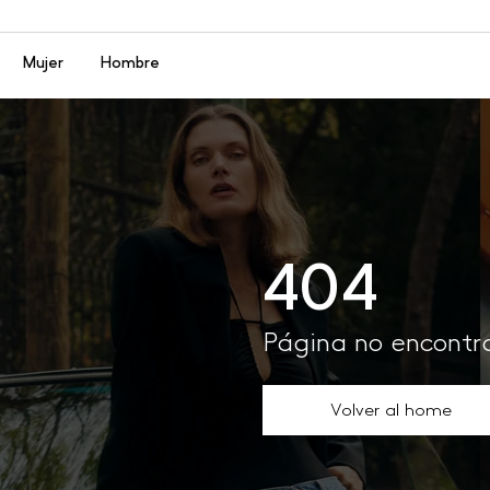
Menú
Mujer
Hombre
404
Página no encont
Volver al home