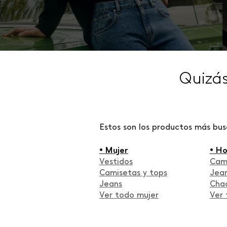
Quizá
Estos son los productos más bu
• Mujer
• H
Vestidos
Cam
Camisetas y tops
Jea
Jeans
Cha
Ver todo mujer
Ver