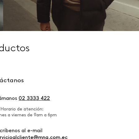
ductos
áctanos
lámanos
02 3333 422
Horario de atención:
nes a viernes de 9am a 6pm
críbenos al e-mail
rvicioalcliente@mng.com.ec