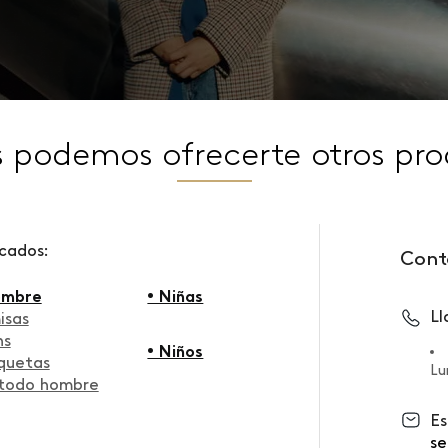
s podemos ofrecerte otros pro
scados:
Cont
ombre
• Niñas
L
isas
ns
• Niños
quetas
Lu
 todo hombre
Es
se