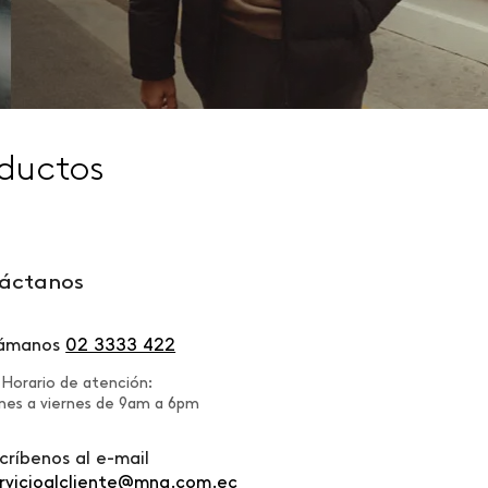
ductos
áctanos
lámanos
02 3333 422
Horario de atención:
nes a viernes de 9am a 6pm
críbenos al e-mail
rvicioalcliente@mng.com.ec