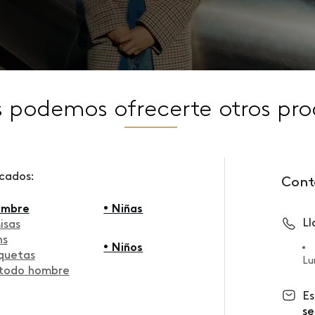
s podemos ofrecerte otros pro
scados:
Cont
ombre
• Niñas
L
isas
ns
• Niños
quetas
Lu
 todo hombre
Es
se