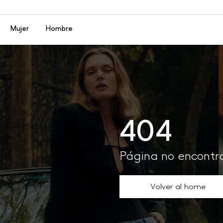
Menú
Mujer
Hombre
404
Página no encont
Volver al home