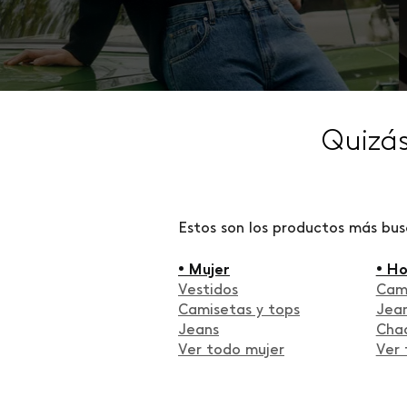
Quizá
Estos son los productos más bu
• Mujer
• H
Vestidos
Cam
Camisetas y tops
Jea
Jeans
Cha
Ver todo mujer
Ver