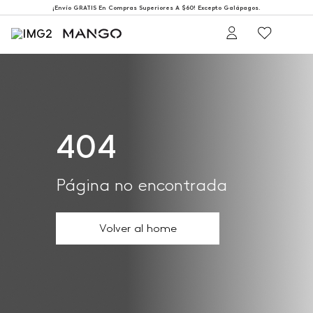
¡Envío GRATIS En Compras Superiores A $60! Excepto Galápagos.
404
Página no encontrada
Volver al home