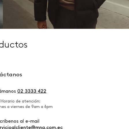
ductos
áctanos
lámanos
02 3333 422
Horario de atención:
nes a viernes de 9am a 6pm
críbenos al e-mail
rvicioalcliente@mng.com.ec