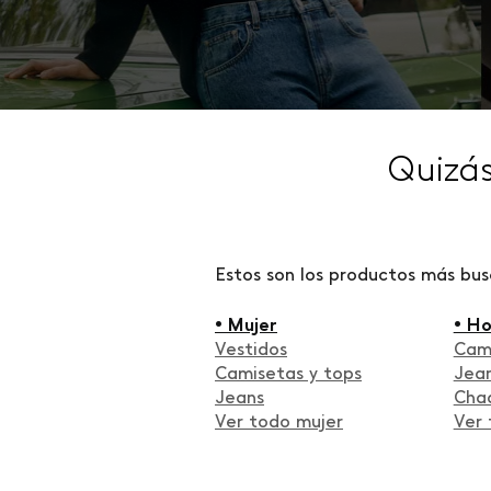
Quizá
Estos son los productos más bu
• Mujer
• H
Vestidos
Cam
Camisetas y tops
Jea
Jeans
Cha
Ver todo mujer
Ver