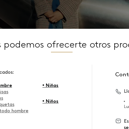
s podemos ofrecerte otros pro
scados:
Cont
ombre
• Niñas
L
isas
ns
• Niños
quetas
Lu
 todo hombre
Es
se