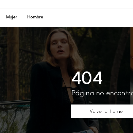
Menú
Mujer
Hombre
404
Página no encont
Volver al home