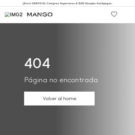
¡Envío GRATIS En Compras Superiores A $60! Excepto Galápagos.
404
Página no encontrada
Volver al home