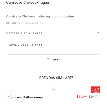
Camiseta Chelsea-I agua
Camiseta Chelsea-I color agua para hombre
REFERENCIA
:
37081426-45
Composición y lavado
Envío / Devoluciones
+
Compartir
PRENDAS SIMILARES
50 %
99
$
39
,
99
$
19
,
99
Camiseta Bellow arena
C