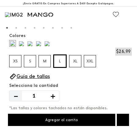
¡Envío GRATIS En Compras Superiores A $60! Excepto Galápagos.
Colores
$
26
,
99
XS
S
M
L
XL
XXL
Guía de tallas
－
＋
*Las tallas y colores tachados no están disponibles.
Agregar al carrito