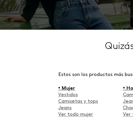
Quizá
Estos son los productos más bu
• Mujer
• H
Vestidos
Cam
Camisetas y tops
Jea
Jeans
Cha
Ver todo mujer
Ver