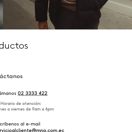
ductos
áctanos
lámanos
02 3333 422
Horario de atención:
nes a viernes de 9am a 6pm
críbenos al e-mail
rvicioalcliente@mng.com.ec