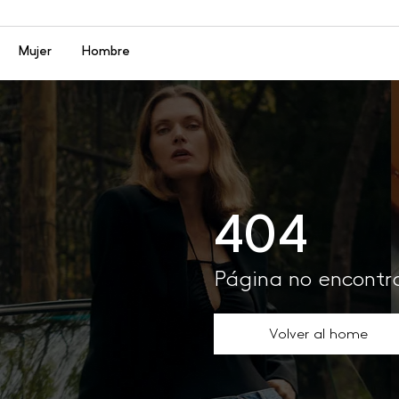
Menú
Mujer
Hombre
404
Página no encont
Volver al home