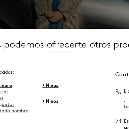
s podemos ofrecerte otros pro
scados:
Cont
ombre
• Niñas
L
isas
ns
• Niños
quetas
Lu
 todo hombre
Es
se