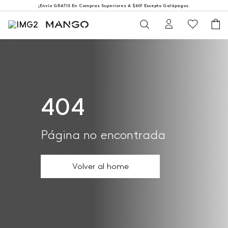
¡Envío GRATIS En Compras Superiores A $60! Excepto Galápagos.
404
Página no encontrada
Volver al home