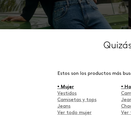
Quizá
Estos son los productos más bu
• Mujer
• H
Vestidos
Cam
Camisetas y tops
Jea
Jeans
Cha
Ver todo mujer
Ver