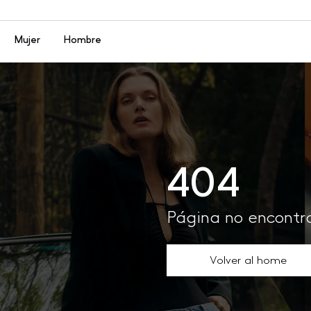
Menú
Mujer
Hombre
404
Página no encont
Volver al home