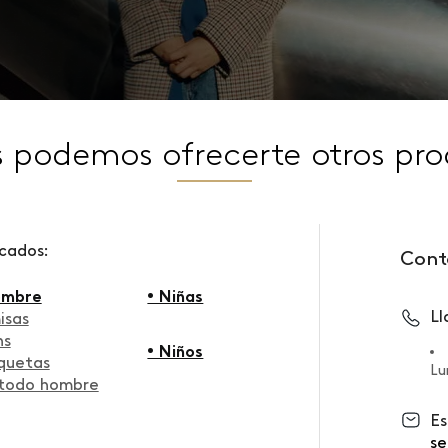
s podemos ofrecerte otros pro
scados:
Cont
ombre
• Niñas
L
isas
ns
• Niños
quetas
Lu
 todo hombre
Es
se