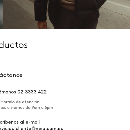
ductos
áctanos
lámanos
02 3333 422
Horario de atención:
nes a viernes de 9am a 6pm
críbenos al e-mail
rvicioalcliente@mng.com.ec