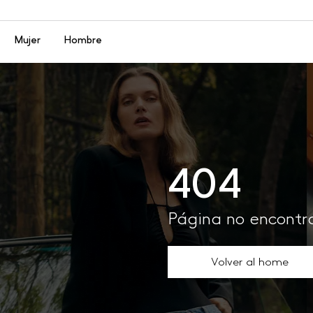
Menú
Mujer
Hombre
404
Página no encont
Volver al home