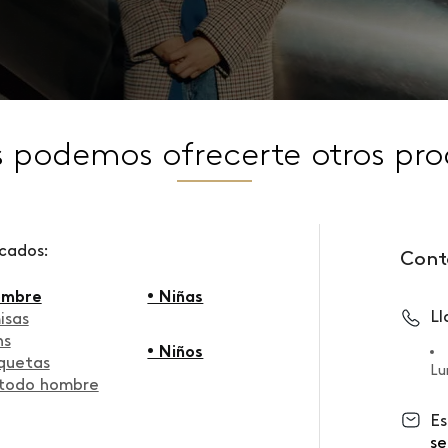
s podemos ofrecerte otros pro
scados:
Cont
ombre
• Niñas
L
isas
ns
• Niños
quetas
Lu
 todo hombre
Es
se