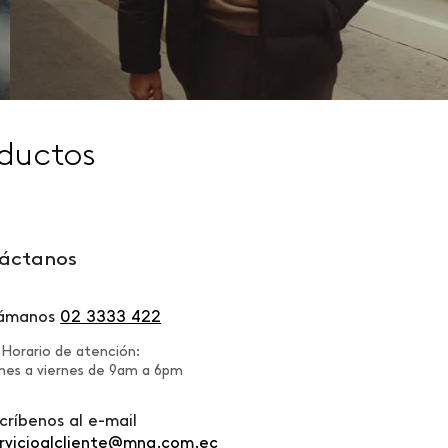
ductos
áctanos
lámanos
02 3333 422
Horario de atención:
nes a viernes de 9am a 6pm
críbenos al e-mail
rvicioalcliente@mng.com.ec