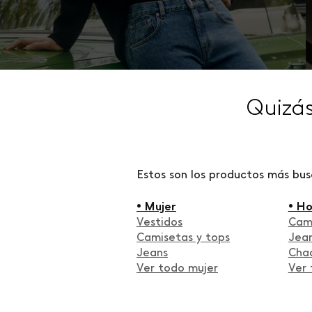
Quizá
Estos son los productos más bu
• Mujer
• H
Vestidos
Cam
Camisetas y tops
Jea
Jeans
Cha
Ver todo mujer
Ver