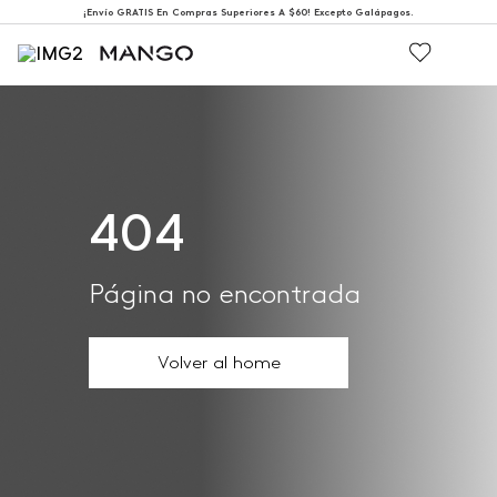
¡Envío GRATIS En Compras Superiores A $60! Excepto Galápagos.
404
Página no encontrada
Volver al home