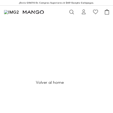
¡Envío GRATIS En Compras Superiores A $60! Excepto Galápagos.
404
Página no encontrada
Volver al home