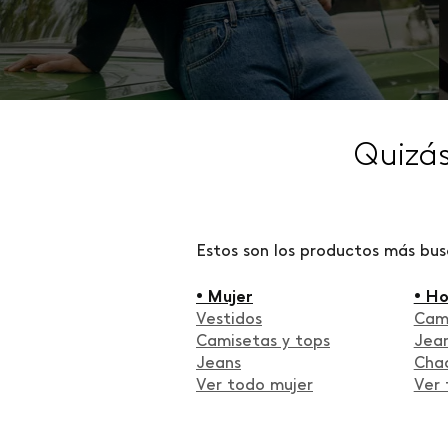
Quizá
Estos son los productos más bu
• Mujer
• H
Vestidos
Cam
Camisetas y tops
Jea
Jeans
Cha
Ver todo mujer
Ver