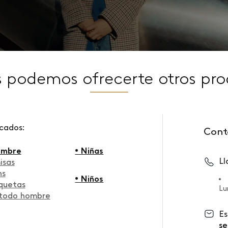
s podemos ofrecerte otros pro
scados:
Cont
ombre
• Niñas
L
isas
ns
• Niños
quetas
Lu
 todo hombre
Es
se