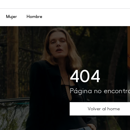
Menú
Mujer
Hombre
404
Página no encont
Volver al home