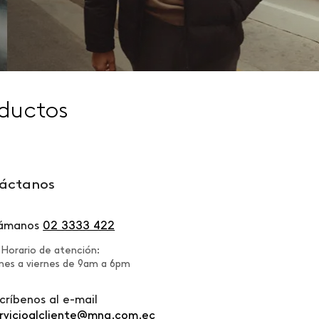
ductos
áctanos
lámanos
02 3333 422
Horario de atención:
nes a viernes de 9am a 6pm
críbenos al e-mail
rvicioalcliente@mng.com.ec