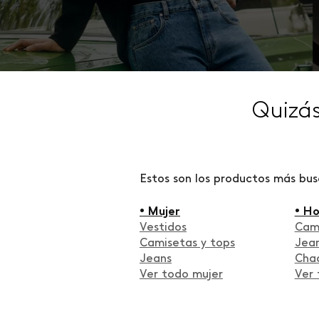
Quizá
Estos son los productos más bu
• Mujer
• H
Vestidos
Cam
Camisetas y tops
Jea
Jeans
Cha
Ver todo mujer
Ver