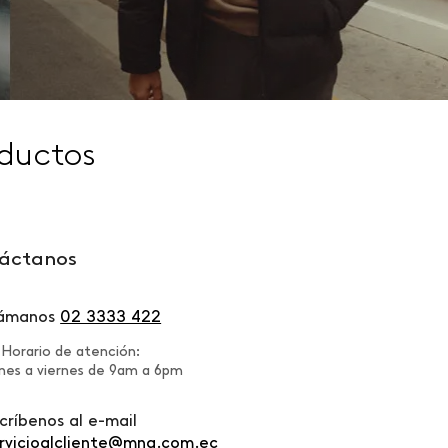
ductos
áctanos
lámanos
02 3333 422
Horario de atención:
nes a viernes de 9am a 6pm
críbenos al e-mail
rvicioalcliente@mng.com.ec