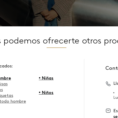
s podemos ofrecerte otros pro
scados:
Cont
ombre
• Niñas
L
isas
ns
• Niños
quetas
Lu
 todo hombre
Es
se