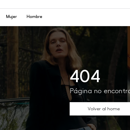
Menú
Mujer
Hombre
404
Página no encont
Volver al home