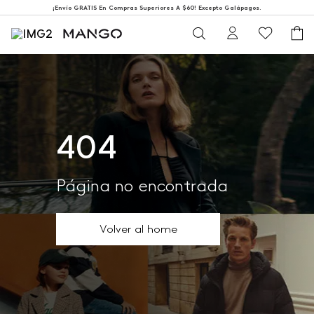
¡Envío GRATIS En Compras Superiores A $60! Excepto Galápagos.
404
Página no encontrada
Volver al home