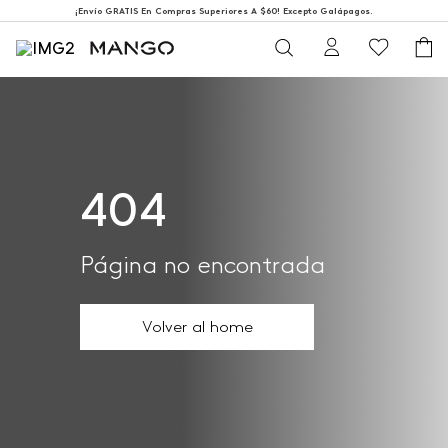
¡Envío GRATIS En Compras Superiores A $60! Excepto Galápagos.
404
Página no encontrada
Volver al home