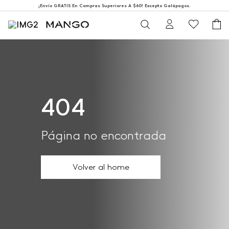
¡Envío GRATIS En Compras Superiores A $60! Excepto Galápagos.
404
Página no encontrada
Volver al home