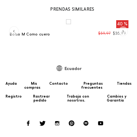
PRENDAS SIMILARES
 %
40 %
99
$
59
,
97
$
35
,
99
Bolso M Como cuero
Bo
Ecuador
Ayuda
Mis
Contacto
Preguntas
Tiendas
compras
frecuentes
Registro
Rastrear
Trabaja con
Cambios y
pedido
nosotros.
Garantía