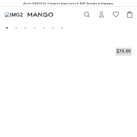
¡Envío GRATIS En Compras Superiores A $60! Excepto Galápagos.
$
79
,
99