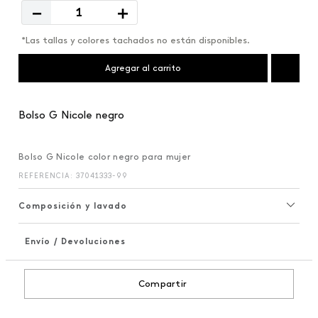
－
＋
*Las tallas y colores tachados no están disponibles.
Agregar al carrito
Bolso G Nicole negro
Bolso G Nicole color negro para mujer
REFERENCIA
:
37041333-99
Composición y lavado
Envío / Devoluciones
+
Compartir