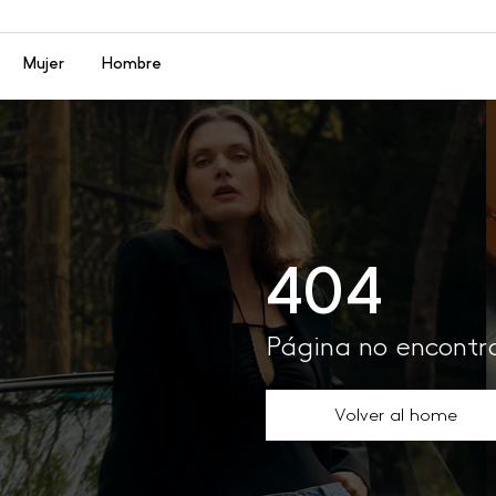
Menú
Mujer
Hombre
404
Página no encont
Volver al home