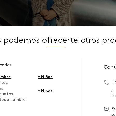
s podemos ofrecerte otros pro
scados:
Cont
ombre
• Niñas
L
isas
ns
• Niños
quetas
Lu
 todo hombre
Es
se