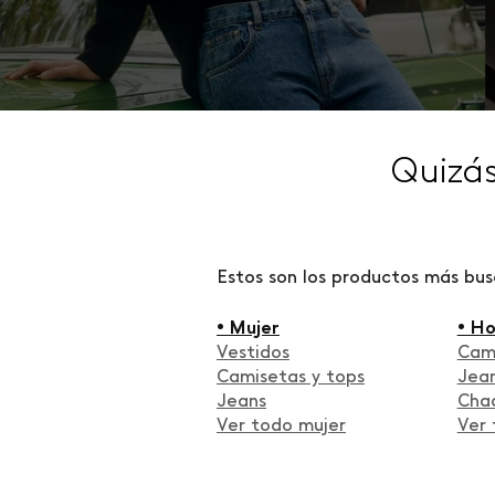
Quizá
Estos son los productos más bu
• Mujer
• H
Vestidos
Cam
Camisetas y tops
Jea
Jeans
Cha
Ver todo mujer
Ver