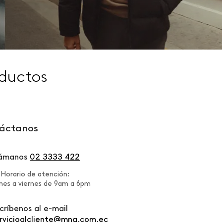
ductos
áctanos
lámanos
02 3333 422
Horario de atención:
nes a viernes de 9am a 6pm
críbenos al e-mail
rvicioalcliente@mng.com.ec