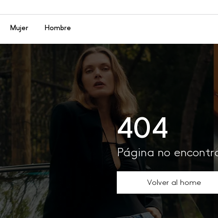
Menú
Mujer
Hombre
404
Página no encont
Volver al home