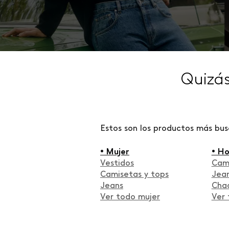
Quizá
Estos son los productos más bu
• Mujer
• H
Vestidos
Cam
Camisetas y tops
Jea
Jeans
Cha
Ver todo mujer
Ver