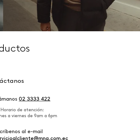
ductos
áctanos
lámanos
02 3333 422
Horario de atención:
nes a viernes de 9am a 6pm
críbenos al e-mail
rvicioalcliente@mng.com.ec