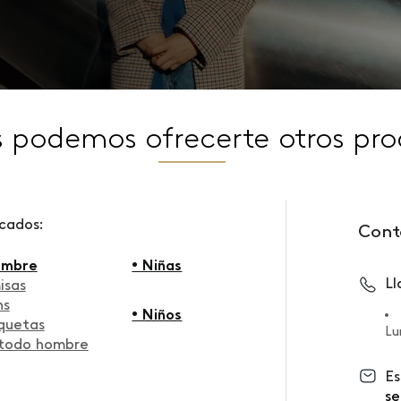
s podemos ofrecerte otros pro
scados:
Cont
ombre
• Niñas
L
isas
ns
• Niños
quetas
Lu
 todo hombre
Es
se