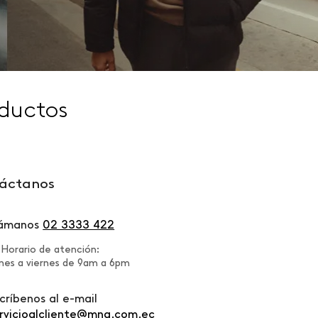
ductos
áctanos
lámanos
02 3333 422
Horario de atención:
nes a viernes de 9am a 6pm
críbenos al e-mail
rvicioalcliente@mng.com.ec