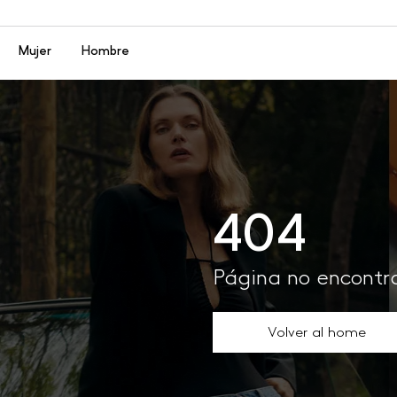
Menú
Mujer
Hombre
404
Página no encont
Volver al home