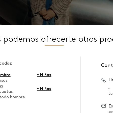
s podemos ofrecerte otros pro
scados:
Cont
ombre
• Niñas
L
isas
ns
• Niños
quetas
Lu
 todo hombre
Es
se