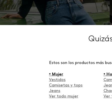
Quizá
Estos son los productos más bu
• Mujer
• H
Vestidos
Cam
Camisetas y tops
Jea
Jeans
Cha
Ver todo mujer
Ver