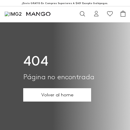
¡Envío GRATIS En Compras Superiores A $60! Excepto Galápagos.
404
Página no encontrada
Volver al home