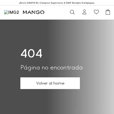
¡Envío GRATIS En Compras Superiores A $60! Excepto Galápagos.
404
Página no encontrada
Volver al home