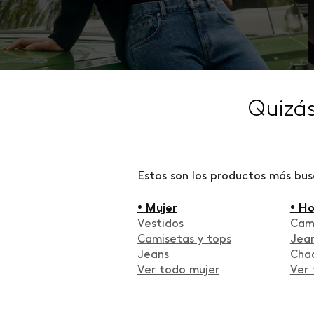
Quizá
Estos son los productos más bu
• Mujer
• H
Vestidos
Cam
Camisetas y tops
Jea
Jeans
Cha
Ver todo mujer
Ver