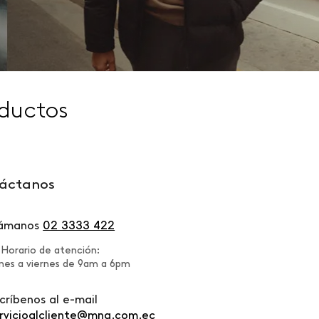
ductos
áctanos
lámanos
02 3333 422
Horario de atención:
nes a viernes de 9am a 6pm
críbenos al e-mail
rvicioalcliente@mng.com.ec