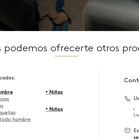
s podemos ofrecerte otros pro
scados:
Cont
ombre
• Niñas
L
isas
ns
• Niños
quetas
Lu
 todo hombre
Es
se