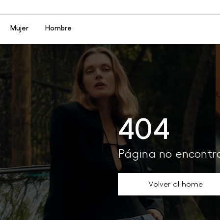
Menú
Mujer
Hombre
404
Página no encont
Volver al home