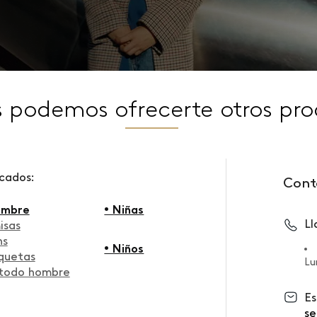
s podemos ofrecerte otros pro
scados:
Cont
ombre
• Niñas
L
isas
ns
• Niños
quetas
Lu
 todo hombre
Es
se