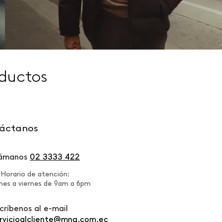
ductos
áctanos
lámanos
02 3333 422
Horario de atención:
nes a viernes de 9am a 6pm
críbenos al e-mail
rvicioalcliente@mng.com.ec