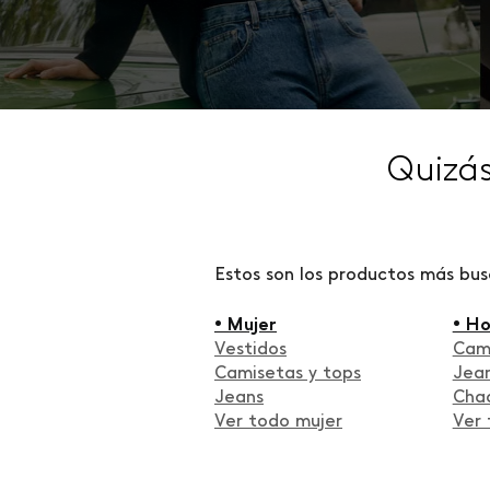
Quizá
Estos son los productos más bu
• Mujer
• H
Vestidos
Cam
Camisetas y tops
Jea
Jeans
Cha
Ver todo mujer
Ver