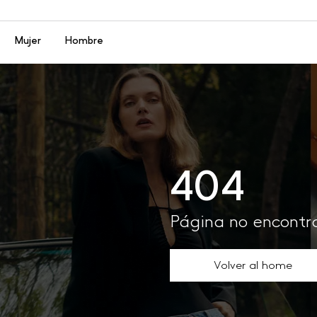
Menú
Mujer
Hombre
404
Página no encont
Volver al home