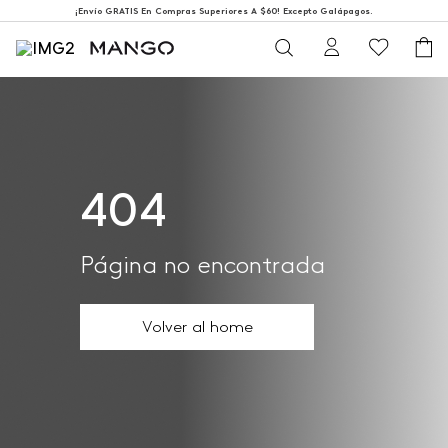
¡Envío GRATIS En Compras Superiores A $60! Excepto Galápagos.
404
Página no encontrada
Volver al home