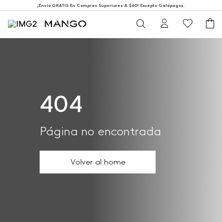
¡Envío GRATIS En Compras Superiores A $60! Excepto Galápagos.
404
Página no encontrada
Volver al home