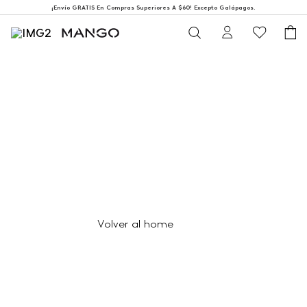
¡Envío GRATIS En Compras Superiores A $60! Excepto Galápagos.
404
Página no encontrada
Volver al home