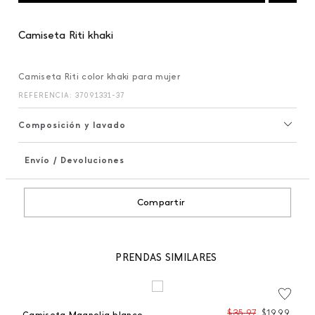
Camiseta Riti khaki
Camiseta Riti color khaki para mujer
REFERENCIA
:
37091331-37
Composición y lavado
Envío / Devoluciones
+
Compartir
PRENDAS SIMILARES
$
35
,
97
$
19
,
99