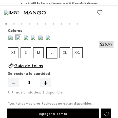
¡Envío GRATIS En Compras Superiores A $60! Excepto Galápagos.
Colores
$
26
,
99
XS
S
M
L
XL
XXL
Guía de tallas
－
＋
1 disponible
*Las tallas y colores tachados no están disponibles.
Agregar al carrito