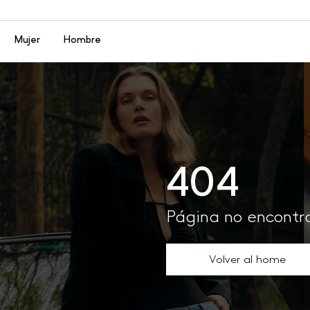
Menú
Mujer
Hombre
404
Página no encont
Volver al home