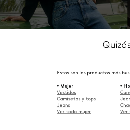
Quizá
Estos son los productos más bu
• Mujer
• H
Vestidos
Cam
Camisetas y tops
Jea
Jeans
Cha
Ver todo mujer
Ver