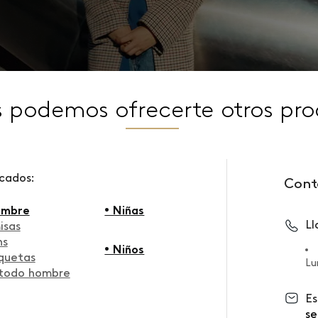
s podemos ofrecerte otros pro
scados:
Cont
ombre
• Niñas
L
isas
ns
• Niños
quetas
Lu
 todo hombre
Es
se