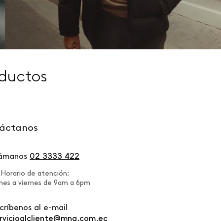
ductos
áctanos
lámanos
02 3333 422
Horario de atención:
nes a viernes de 9am a 6pm
críbenos al e-mail
rvicioalcliente@mng.com.ec