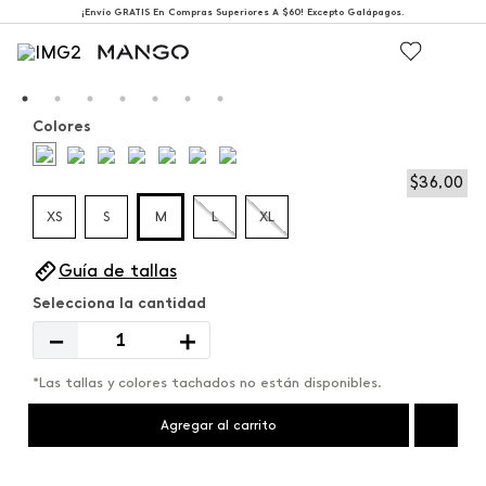
¡Envío GRATIS En Compras Superiores A $60! Excepto Galápagos.
Colores
$
36
,
00
XS
S
M
L
XL
Guía de tallas
－
＋
*Las tallas y colores tachados no están disponibles.
Agregar al carrito