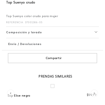
Top Suenyo crudo
Top Suenyo color crudo para mujer
REFERENCIA
:
37001386-05
Composición y lavado
Envío / Devoluciones
+
Compartir
PRENDAS SIMILARES
 %
99
$
59
,
99
Top Elise negro
C