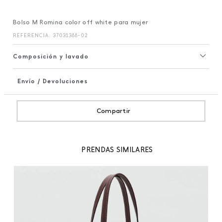
Bolso M Romina color off white para mujer
REFERENCIA
:
37031388-02
Composición y lavado
Envío / Devoluciones
+
Compartir
PRENDAS SIMILARES
Bo