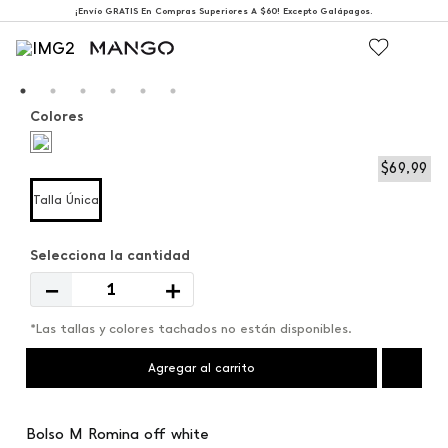
¡Envío GRATIS En Compras Superiores A $60! Excepto Galápagos.
Colores
$
69
,
99
Talla Única
－
＋
*Las tallas y colores tachados no están disponibles.
Agregar al carrito
Bolso M Romina off white