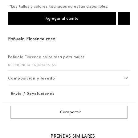
*Las tallas y colores tachados no están disponibles.
Agregar al carrito
Pañuelo Florence rosa
Pañuelo Florence color rosa para mujer
REFERENCIA
:
37061456-85
Composición y lavado
Envío / Devoluciones
+
Compartir
PRENDAS SIMILARES