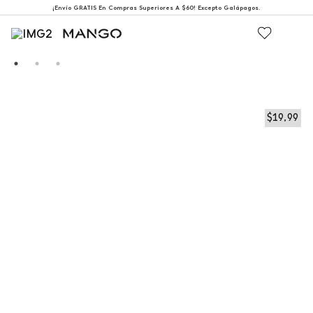
¡Envío GRATIS En Compras Superiores A $60! Excepto Galápagos.
$
19
,
99