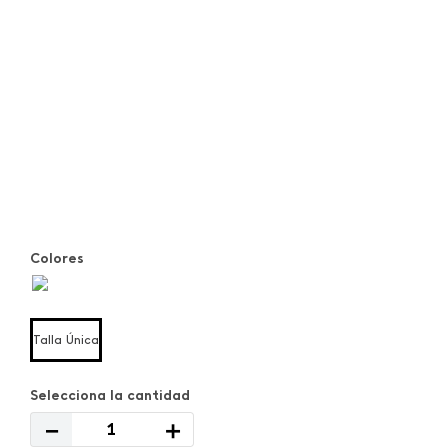
Colores
Talla Única
－
＋