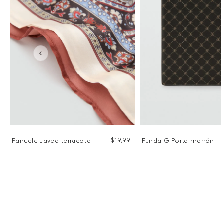
9
$
19
,
99
Pañuelo Javea terracota
Funda G Porta marrón