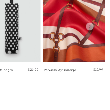
$
26
,
99
$
19
,
99
ts negro
Pañuelo Ayr naranja