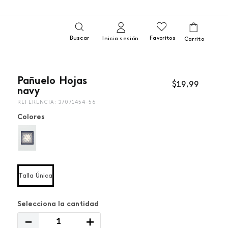
Buscar
Favoritos
Inicia sesión
Pañuelo Hojas
$
19
,
99
navy
REFERENCIA
:
37071454-56
Colores
Talla Única
－
＋