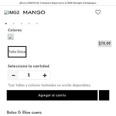
¡Envío GRATIS En Compras Superiores A $60! Excepto Galápagos.
Colores
$
79
,
99
Talla Única
－
＋
*Las tallas y colores tachados no están disponibles.
Agregar al carrito
Bolso G Elise cuero