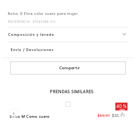
Bolso G Elise color cuero para mujer
REFERENCIA
:
37061336-CU
Composición y lavado
Envío / Devoluciones
+
Compartir
PRENDAS SIMILARES
40 %
99
$
59
,
97
$
35
,
99
Bolso M Como cuero
Bo