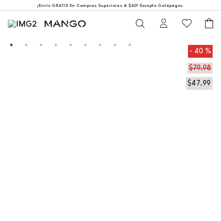
¡Envío GRATIS En Compras Superiores A $60! Excepto Galápagos.
40 %
$
79
,
98
$
47
,
99