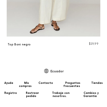
99
$
19
,
99
Top Boni negro
Bl
Ecuador
Ayuda
Mis
Contacto
Preguntas
Tiendas
compras
frecuentes
Registro
Rastrear
Trabaja con
Cambios y
pedido
nosotros.
Garantía