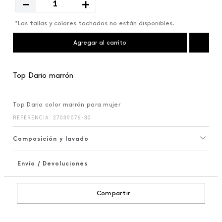
－
＋
*Las tallas y colores tachados no están disponibles.
Agregar al carrito
Top Dario marrón
Top Dario color marrón para mujer
REFERENCIA
:
27039076-30
Composición y lavado
Envío / Devoluciones
+
Compartir