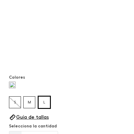
Colores
S
M
L
Guía de tallas