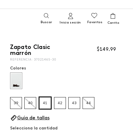
Buscar
Favoritos
Inicia sesión
Zapato Clasic
$
149
,
99
marrón
REFERENCIA
:
37021465-30
Colores
39
40
41
42
43
44
Guía de tallas