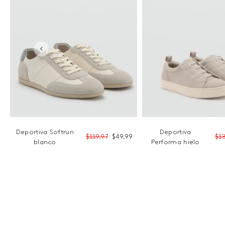
Deportiva Softrun
Deportiva
9
$
119
,
97
$
49
,
99
$
1
blanco
Performa hielo