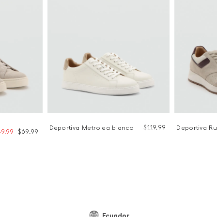
$
119
,
99
Deportiva Metrolea blanco
Deportiva Ru
39
,
99
$
69
,
99
Ecuador