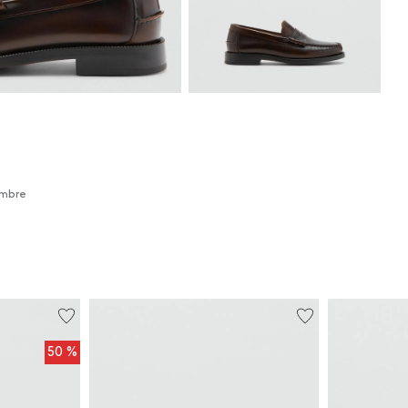
ombre
50 %