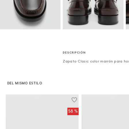
Zapato Clasic color marrón para h
DEL MISMO ESTILO
%
58 %