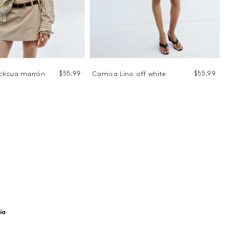
$
55
,
99
$
55
,
99
ckcua marrón
Camisa Lino off white
ía