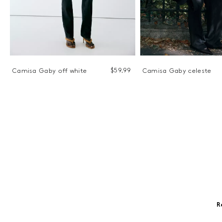
$
59
,
99
9
Camisa Gaby off white
Camisa Gaby celeste
R