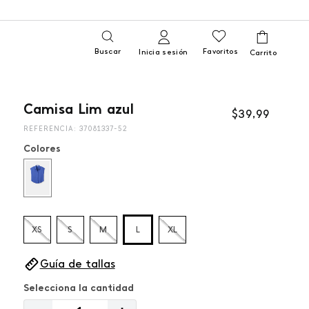
Buscar
Favoritos
Inicia sesión
Camisa Lim azul
$
39
,
99
REFERENCIA
:
37081337-52
Colores
XS
S
M
L
XL
Guía de tallas