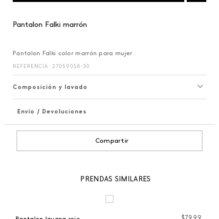
Pantalon Falki marrón
Pantalon Falki color marrón para mujer
REFERENCIA
:
27059058-30
Composición y lavado
Envío / Devoluciones
+
Compartir
PRENDAS SIMILARES
99
$
79
,
99