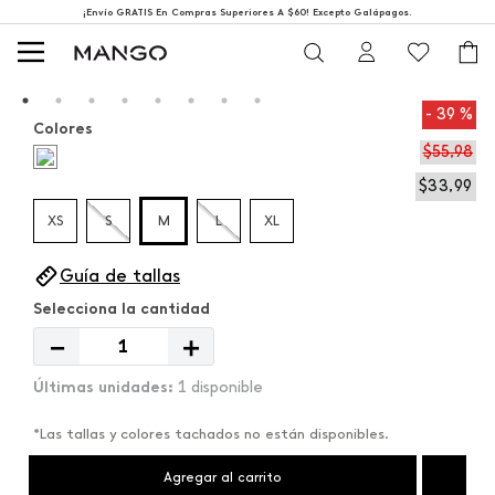
¡Envío GRATIS En Compras Superiores A $60! Excepto Galápagos.
39 %
Colores
$
55
,
98
$
33
,
99
XS
S
M
L
XL
Guía de tallas
－
＋
1 disponible
*Las tallas y colores tachados no están disponibles.
Agregar al carrito