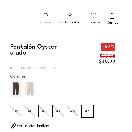
Buscar
Favoritos
Inicia sesión
Pantalón Oyster
50 %
crudo
$
99
,
98
$
49
,
99
REFERENCIA
:
27026711-05
Colores
38
40
42
44
46
48
Guía de tallas