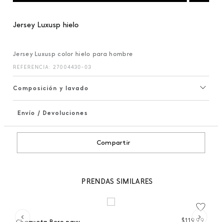
Jersey Luxusp hielo
Jersey Luxusp color hielo para hombre
REFERENCIA
:
27004430-03
Composición y lavado
Envío / Devoluciones
+
Compartir
PRENDAS SIMILARES
 %
99
$
119
,
99