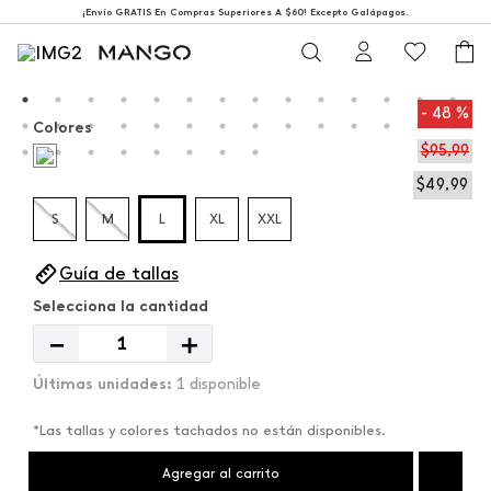
¡Envío GRATIS En Compras Superiores A $60! Excepto Galápagos.
48 %
Colores
$
95
,
99
$
49
,
99
S
M
L
XL
XXL
Guía de tallas
－
＋
1 disponible
*Las tallas y colores tachados no están disponibles.
Agregar al carrito