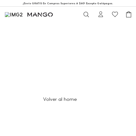
¡Envío GRATIS En Compras Superiores A $60! Excepto Galápagos.
404
Página no encontrada
Volver al home