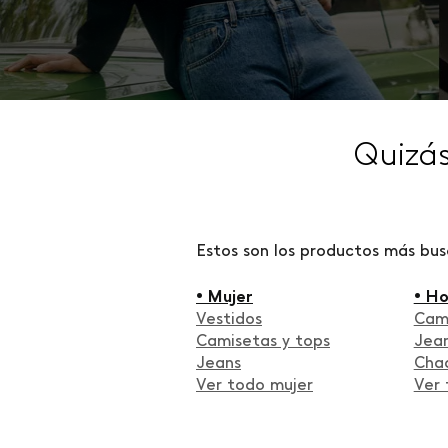
Quizá
Estos son los productos más bu
• Mujer
• H
Vestidos
Cam
Camisetas y tops
Jea
Jeans
Cha
Ver todo mujer
Ver