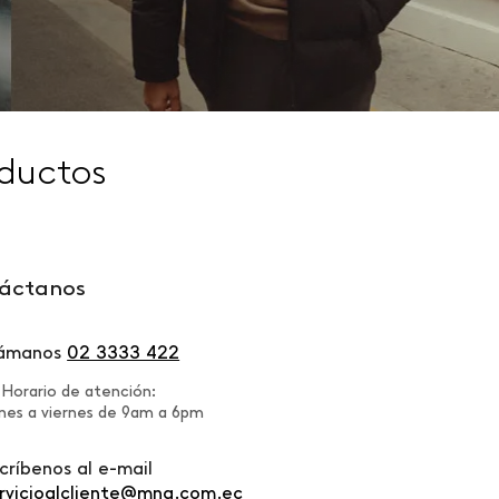
ductos
áctanos
lámanos
02 3333 422
Horario de atención:
nes a viernes de 9am a 6pm
críbenos al e-mail
rvicioalcliente@mng.com.ec