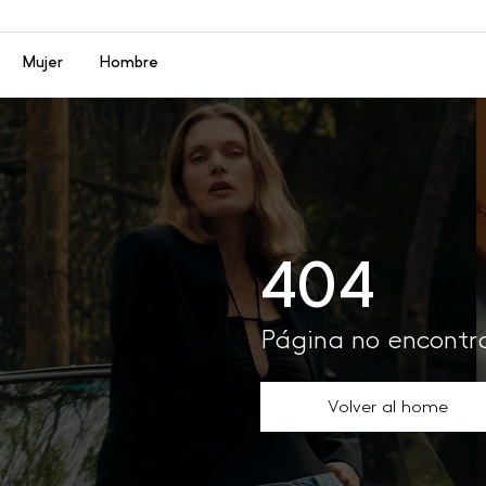
Menú
Mujer
Hombre
404
Página no encont
Volver al home