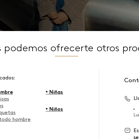
s podemos ofrecerte otros pro
scados:
Cont
ombre
• Niñas
L
isas
ns
• Niños
quetas
Lu
 todo hombre
Es
se