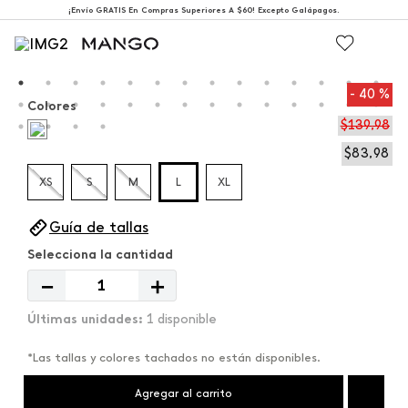
¡Envío GRATIS En Compras Superiores A $60! Excepto Galápagos.
40 %
Colores
$
139
,
98
$
83
,
98
XS
S
M
L
XL
Guía de tallas
－
＋
1 disponible
*Las tallas y colores tachados no están disponibles.
Agregar al carrito