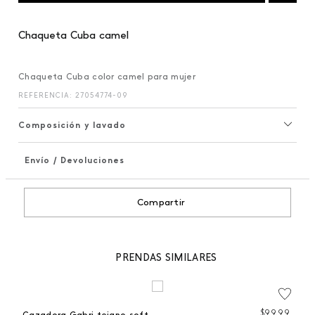
Chaqueta Cuba camel
Chaqueta Cuba color camel para mujer
REFERENCIA
:
27054774-09
Composición y lavado
Envío / Devoluciones
+
Compartir
PRENDAS SIMILARES
$
99
,
99